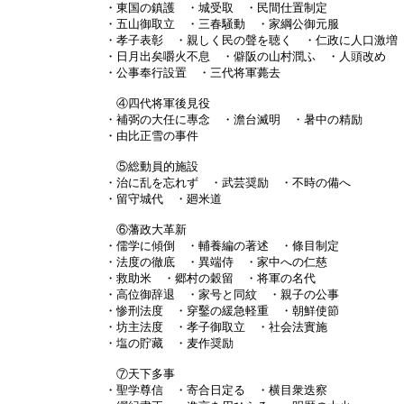
・東国の鎮護 ・城受取 ・民間仕置制定
・五山御取立 ・三春騒動 ・家綱公御元服
・孝子表彰 ・親しく民の聲を聴く ・仁政に人口激増
・日月出矣嚼火不息 ・僻阪の山村潤ふ ・人頭改め
・公事奉行設置 ・三代将軍薨去
④四代将軍後見役
・補弼の大任に專念 ・澹台滅明 ・暑中の精励
・由比正雪の事件
⑤総動員的施設
・治に乱を忘れず ・武芸奨励 ・不時の備へ
・留守城代 ・廻米道
⑥藩政大革新
・儒学に傾倒 ・輔養編の著述 ・條目制定
・法度の徹底 ・異端侍 ・家中への仁慈
・救助米 ・郷村の穀留 ・将軍の名代
・高位御辞退 ・家号と同紋 ・親子の公事
・惨刑法度 ・穿鑿の緩急軽重 ・朝鮮使節
・坊主法度 ・孝子御取立 ・社会法實施
・塩の貯藏 ・麦作奨励
⑦天下多事
・聖学尊信 ・寄合日定る ・横目衆迭察