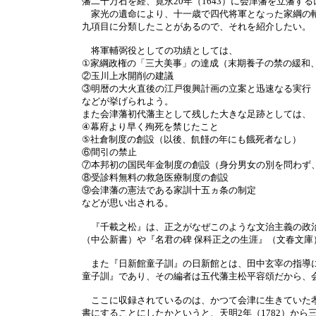
藩二十万石を経、寛永20年（1643）に会津藩を立藩
家光の遺命により、十一歳で四代将軍となった家綱の輔
九項目に分類したことがあるので、それを紹介したい。
将軍輔弼役としての功績としては、
①家綱政権の「三大美事」の達成（末期養子の禁の緩和
②玉川上水開削の建議
③明暦の大火直後の江戸復興計画の立案と迅速なる実行
などが挙げられよう。
また会津藩初代藩主として残した大きな足跡としては、
④幕府より早く殉死を禁じたこと
⑤社倉制度の創設（以後、飢饉の年にも餓死者なし）
⑥間引の禁止
⑦本邦初の国民年金制度の創設（身分男女の別を問わず
⑧受診料無料の救急医療制度の創設
⑨会津藩の憲法である家訓十五ヵ条の制定
などが思い出される。
『千載之松』は、正之がなぜこのような文治主義の政治
（中公新書）や『名君の碑 保科正之の生涯』（文春文
また『日新館童子訓』の日新館とは、田中玄宰の指導に
童子訓』であり、その編者は五代藩主松平容頌だから、
ここに収録されているのは、かつて会津に生きていた孝
書にすることにしたかというと、天明2年（1782）か