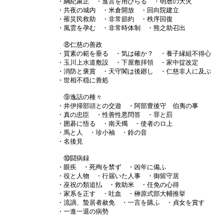
・綱紀粛正 ・進言を用ひらる ・明暦の大火
・共夜の城内 ・米倉開放 ・回向院建立
・罹災民救助 ・非常節約 ・秩序回復
・風雲を孕む ・非常時体制 ・熊之助召出
⑧仁慈の善政
・質素の範を垂る ・気は確か？ ・養子縁組不得心
・玉川上水道敷設 ・下屋敷拝領 ・家中掟改定
・消防と褒賞 ・天守閣は後廻し ・仁慈非人に及ぶ
・世相不穏に善処
⑨逸話の種々
・井伊掃部頭との交遊 ・阿部豊後守 伯夷の事
・真の忠臣 ・性善性悪問答 ・罪と罰
・囲碁に悟る ・南天燭 ・使者のロ上
・馬と人 ・珍小袖 ・鈴の音
・名後見
⑩闘病録
・眼疾 ・死殉を禁ず ・凶年に備ふ
・役と人物 ・行届いた人事 ・御留守居
・巫祝の類追払 ・救助米 ・任免の心得
・家系を正す ・吐血 ・榊原式部大輔推挙
・流謫、蟄居者赦免 ・一言を購ふ ・貞女を賞す
・一進一退の病勢