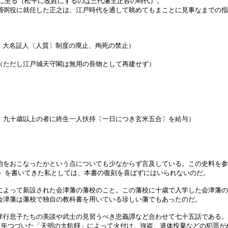
するに至る（松平に改姓にするのは三代藩主正容の時代）。
弼役に就任した正之は、江戸時代を通して眺めてもまことに見事なまでの指
、大名証人〔人質〕制度の廃止、殉死の禁止）
（ただし江戸城天守閣は無用の長物として再建せず）
、九十歳以上の者に終生一人扶持〔一日につき玄米五合〕を給与）
をおこなったかという点についても少なからず言及している。この史料を参
庫）を書いてきた私としては、本書の復刻を喜ばずにはいられないのだ。
よって新設された会津藩の藩校のこと。この藩校に十歳で入学した会津藩の
会津藩は藩校で独自の教科書を用いている珍しい藩でもあったのだ。
行息子たちの美談や武士の見習うべき忠義譚など合わせて七十五話である。
ら三年つづいた「天明の大飢饉」によって火付け、強盗、遺体投棄などの犯罪