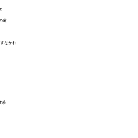
本
の道
)すなかれ
敬慕