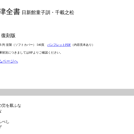
津全書
日新館童子訓・千載之松
 復刻版
判 並製（ソフトカバー） 540頁
パンフレットPDF
（内容見本あり）
況につきましてはHPよりご確認ください。
ムページへ
身の労を厭ふな
な
ふべし
ず