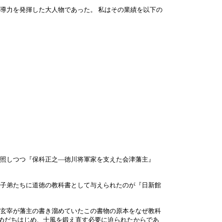
導力を発揮した大人物であった。 私はその業績を以下の
照しつつ『保科正之―徳川将軍家を支えた会津藩主』
子弟たちに道徳の教科書として与えられたのが『日新館
玄宰が藩主の書き溜めていたこの書物の原本をなぜ教科
がめだちはじめ、士風を鍛え直す必要に迫られたからであ