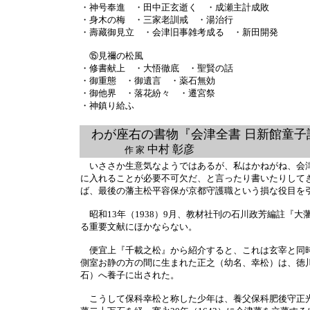
・神号奉進 ・田中正玄逝く ・成瀬主計成敗
・身木の梅 ・三家老訓戒 ・湯治行
・壽藏御見立 ・会津旧事雑考成る ・新田開発
⑮見禰の松風
・修書献上 ・大悟徹底 ・聖賢の話
・御重態 ・御遺言 ・薬石無効
・御他界 ・落花紛々 ・遷宮祭
・神鎮り給ふ
わが座右の書物『会津全書 日新館童子
中村 彰彦
作 家
いささか生意気なようではあるが、私はかねがね、会津
に入れることが必要不可欠だ、と言ったり書いたりして
ば、最後の藩主松平容保が京都守護職という損な役目を
昭和13年（1938）9月、教材社刊の石川政芳編註『
る重要文献にほかならない。
便宜上『千載之松』から紹介すると、これは玄宰と同時代
側室お静の方の間に生まれた正之（幼名、幸松）は、徳
石）へ養子に出された。
こうして保科幸松と称した少年は、養父保科肥後守正光