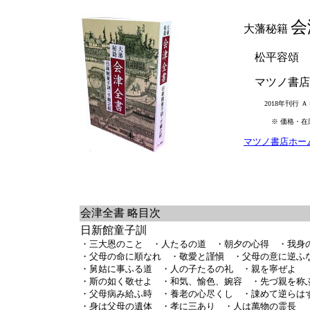
会
大藩秘籍
松平容頌
マツノ書店
2018年刊行 Ａ５
※ 価格・在庫状
マツノ書店ホー
会津全書 略目次
日新館童子訓
・三大恩のこと ・人たるの道 ・朝夕の心得 ・我
・父母の命に順なれ ・敬愛と謹愼 ・父母の意に逆ふ
・舅姑に事ふる道 ・人の子たるの礼 ・親を寧ぜよ
・斯の如く敬せよ ・和気、愉色、婉容 ・先づ親を称
・父母病み給ふ時 ・養老の心尽くし ・諌めて逆らは
・身は父母の遺体 ・孝に三あり ・人は萬物の霊長