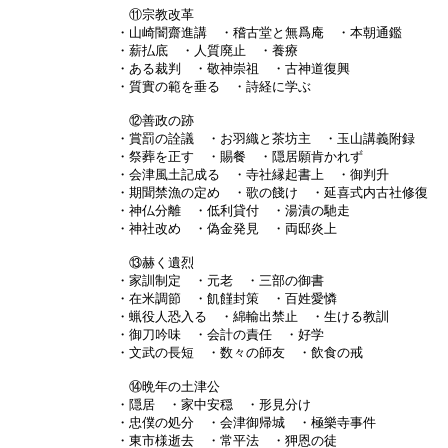
⑪宗教改革
・山崎闇齋進講 ・稽古堂と無爲庵 ・本朝通鑑
・薪払底 ・人質廃止 ・養療
・ある裁判 ・敬神崇祖 ・古神道復興
・質實の範を垂る ・詩経に学ぶ
⑫善政の跡
・賞罰の詮議 ・お羽織と茶坊主 ・玉山講義附録
・祭葬を正す ・賜餐 ・隠居願肯かれず
・会津風土記成る ・寺社縁起書上 ・御判升
・期聞禁漁の定め ・歌の餞け ・延喜式内古社修復
・神仏分離 ・低利貸付 ・湯漬の馳走
・神社改め ・偽金発見 ・両邸炎上
⑬赫く遺烈
・家訓制定 ・元老 ・三部の御書
・在米調節 ・飢饉封策 ・百姓愛憐
・蝋役人恐入る ・綿輸出禁止 ・生ける教訓
・御刀吟味 ・会計の責任 ・好学
・文武の長短 ・数々の師友 ・飲食の戒
⑭晩年の土津公
・隠居 ・家中安穏 ・形見分け
・忠僕の処分 ・会津御帰城 ・極樂寺事件
・東市様逝去 ・常平法 ・狎恩の徒