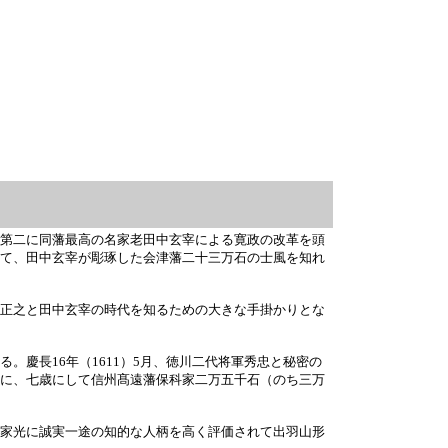
第二に同藩最高の名家老田中玄宰による寛政の改革を頭
て、田中玄宰が彫琢した会津藩二十三万石の士風を知れ
科正之と田中玄宰の時代を知るための大きな手掛かりとな
慶長16年（1611）5月、徳川二代将軍秀忠と秘密の
に、七歳にして信州髙遠藩保科家二万五千石（のち三万
家光に誠実一途の知的な人柄を高く評価されて出羽山形