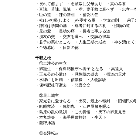
・畏れて怨まず ・念願常に父母あり ・真の孝養
・直諌、苦諌、諷諫 ・孝、妻子故に衰へず ・忠孝一
・臣の道 ・諌の諸相 ・補弼の任
・社(しや)稷(しよく )を寧する臣 ・学文の則 ・弟子
・謙譲は学問の基 ・尊者に封するの礼 ・悌順の道
・兄の愛 ・長幼の序 ・長者に事ふる道
・朋友の交 ・交友を選べ ・交誼心得草
・君予の悪むところ ・人生三期の戒め ・神を瀆(とく
・至徳感応 ・日新の徳
千載之松
①土津公の生立
・御誕生 ・保料肥後守へ養子 となる ・高遠入
・正光公の心遣ひ ・見性院の逝去 ・棋道の天才
・水練にも出精 ・信濃様 ・人物試験
・保料肥後守逝去 ・悲喜交交
②最上城主
・家光公に愛せらる ・出羽、最上へ転封 ・旧領民の
・飢饉救済 ・髭切丸 ・江戸屋敷を賜ふ
・島原の乱の教訓 ・この覚悟 ・天下の御意見番
・本丸焼失 ・海手屋敷拝領 ・半天下
・鷹狩挿話
③会津転封