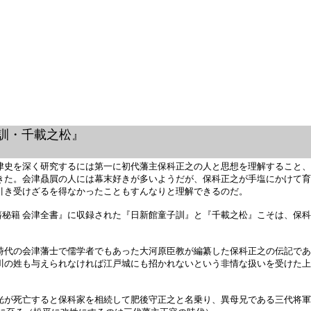
訓・千載之松』
史を深く研究するには第一に初代藩主保科正之の人と思想を理解すること、
きた。会津贔屓の人には幕末好きが多いようだが、保科正之が手塩にかけて育
引き受けざるを得なかったこともすんなりと理解できるのだ。
大藩秘籍 会津全書』に収録された『日新館童子訓』と『千載之松』こそは、保
の会津藩士で儒学者でもあった大河原臣教が編纂した保科正之の伝記である。
川の姓も与えられなければ江戸城にも招かれないという非情な扱いを受けた上
が死亡すると保科家を相続して肥後守正之と名乗り、異母兄である三代将軍